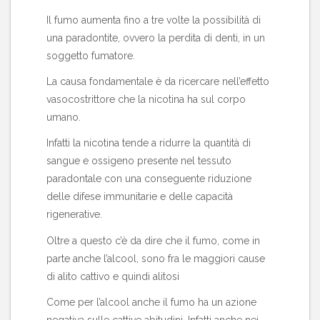
Il fumo aumenta fino a tre volte la possibilità di
una paradontite, ovvero la perdita di denti, in un
soggetto fumatore.
La causa fondamentale è da ricercare nell’effetto
vasocostrittore che la nicotina ha sul corpo
umano.
Infatti la nicotina tende a ridurre la quantità di
sangue e ossigeno presente nel tessuto
paradontale con una conseguente riduzione
delle difese immunitarie e delle capacità
rigenerative.
Oltre a questo c’è da dire che il fumo, come in
parte anche l’alcool, sono fra le maggiori cause
di
alito cattivo
e quindi alitosi
Come per l’alcool anche il fumo ha un azione
negativa sulle cattive abitudini. Infatti anche nei