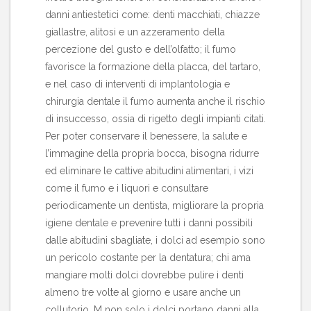
danni antiestetici come: denti macchiati, chiazze
giallastre, alitosi e un azzeramento della
percezione del gusto e dell’olfatto; il fumo
favorisce la formazione della placca, del tartaro,
e nel caso di interventi di implantologia e
chirurgia dentale il fumo aumenta anche il rischio
di insuccesso, ossia di rigetto degli impianti citati.
Per poter conservare il benessere, la salute e
l’immagine della propria bocca, bisogna ridurre
ed eliminare le cattive abitudini alimentari, i vizi
come il fumo e i liquori e consultare
periodicamente un dentista, migliorare la propria
igiene dentale e prevenire tutti i danni possibili
dalle abitudini sbagliate, i dolci ad esempio sono
un pericolo costante per la dentatura; chi ama
mangiare molti dolci dovrebbe pulire i denti
almeno tre volte al giorno e usare anche un
collutorio. M non solo i dolci portano danni alla