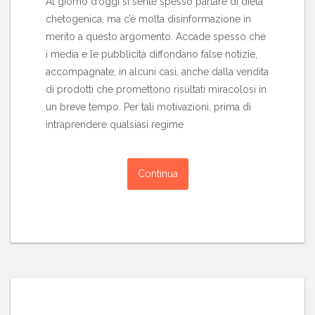
Al giorno d’oggi si sente spesso parlare di dieta
chetogenica, ma c’è molta disinformazione in
merito a questo argomento. Accade spesso che
i media e le pubblicità diffondano false notizie,
accompagnate, in alcuni casi, anche dalla vendita
di prodotti che promettono risultati miracolosi in
un breve tempo. Per tali motivazioni, prima di
intraprendere qualsiasi regime
Continua