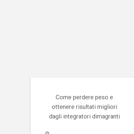
Salta
al
contenuto
Come perdere peso e
ottenere risultati migliori
dagli integratori dimagranti