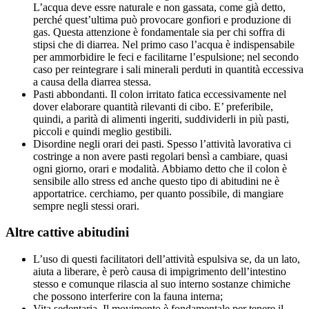
L’acqua deve essre naturale e non gassata, come già detto,
perché quest’ultima può provocare gonfiori e produzione di
gas. Questa attenzione è fondamentale sia per chi soffra di
stipsi che di diarrea. Nel primo caso l’acqua è indispensabile
per ammorbidire le feci e facilitarne l’espulsione; nel secondo
caso per reintegrare i sali minerali perduti in quantità eccessiva
a causa della diarrea stessa.
Pasti abbondanti. Il colon irritato fatica eccessivamente nel
dover elaborare quantità rilevanti di cibo. E’ preferibile,
quindi, a parità di alimenti ingeriti, suddividerli in più pasti,
piccoli e quindi meglio gestibili.
Disordine negli orari dei pasti. Spesso l’attività lavorativa ci
costringe a non avere pasti regolari bensì a cambiare, quasi
ogni giorno, orari e modalità. Abbiamo detto che il colon è
sensibile allo stress ed anche questo tipo di abitudini ne è
apportatrice. cerchiamo, per quanto possibile, di mangiare
sempre negli stessi orari.
Altre cattive abitudini
L’uso di questi facilitatori dell’attività espulsiva se, da un lato,
aiuta a liberare, è però causa di impigrimento dell’intestino
stesso e comunque rilascia al suo interno sostanze chimiche
che possono interferire con la fauna interna;
Vita sedentaria. Il movimento è fondamentale per tenere il