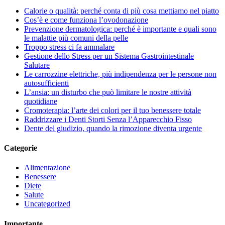
Calorie o qualità: perché conta di più cosa mettiamo nel piatto
Cos’è e come funziona l’ovodonazione
Prevenzione dermatologica: perché è importante e quali sono
le malattie più comuni della pelle
Troppo stress ci fa ammalare
Gestione dello Stress per un Sistema Gastrointestinale
Salutare
Le carrozzine elettriche, più indipendenza per le persone non
autosufficienti
L’ansia: un disturbo che può limitare le nostre attività
quotidiane
Cromoterapia: l’arte dei colori per il tuo benessere totale
Raddrizzare i Denti Storti Senza l’Apparecchio Fisso
Dente del giudizio, quando la rimozione diventa urgente
Categorie
Alimentazione
Benessere
Diete
Salute
Uncategorized
Importante