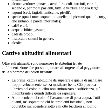
alcune verdure: spinaci, cavoli, broccoli, carciofi, cetrioli,
sedano e, per molti pazienti, tutte le verdure a foglia larga;
legumi (ceci, fagioli, lenticchie, piselli);
spezie (quasi tutte, soprattutto quelle più piccanti quali il curry,
che irritano la parete intestinale);
caffè e thé;
acqua e bibite gassate;
dadi da brodo;
insaccati e salumi in genere;
alcolici
Cattive abitudini alimentari
Oltre agli alimenti, sono numerose le abitudini legate
all’alimentazione che possono portare al sorgere ed al peggiorare
della sindrome del colon irritabile.
La prima, cattiva abitudine da superare è quella di mangiare
troppo velocemente, senza masticare bene. Ciò provoca
l’arrivo nel colon di cibo non sminuzzato a sufficienza, più
ingombrante e quindi difficile da espellere.
Altro nemico del colon è l’assunzione di poca acqua. Tutti
quanti, ma soprattutto chi ha problemi intestinali, non
dovrebbe mai scendere sotto agli otto bicchieri al giorno.