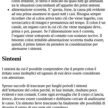
colon irritabile, lo stress è indicato da quasi tutti gli ammalati
tra le situazioni concomitanti all’apparire dei primi sintomi.
alimentazione scorretta. E’ questa, forse, la causa più evidente
ad una prima anamnesi in quasi tutti i casi. Bisogna sempre
ricordare che al colon arriva tutto ciò che viene ingerito, con
sovraccarico di ristagni e permanenza nel tempo. Il colon è un
canale, un organo cavo in cui ciò che viene mangiato deve,
prima o poi, passare. Se l’alimentazione non è corretta,
l’organo viene sottoposto al contatto con sostanze nocive. Il
binomio colon irritabile-alimentazione scorretta risulta essere,
quindi, il primo fattore da prendere in considerazione per
attenuarne i sintomi.
Sintomi
I sintomi da cui è possibile comprendere che il proprio colon è
irritato sono molteplici ed ognuno di essi deve essere considerato
con attenzione.
Spesso succede di trascurare per lunghi periodi i sintomi
dell’irritazione del colon perché, in fase iniziale, risultano poco
evidenti e non costanti. Come ogni avvisaglia che il corpo ci lancia,
invece, devono essere considerati e dobbiamo cercare di analizzarne
le cause. Un sintomo lieve trascurato ha fatalmente alte possibilità di
divenire il primo di una serie più complessa.