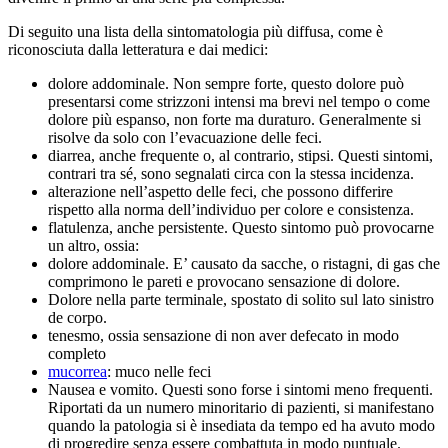
Di seguito una lista della sintomatologia più diffusa, come è
riconosciuta dalla letteratura e dai medici:
dolore addominale. Non sempre forte, questo dolore può
presentarsi come strizzoni intensi ma brevi nel tempo o come
dolore più espanso, non forte ma duraturo. Generalmente si
risolve da solo con l’evacuazione delle feci.
diarrea, anche frequente o, al contrario, stipsi. Questi sintomi,
contrari tra sé, sono segnalati circa con la stessa incidenza.
alterazione nell’aspetto delle feci, che possono differire
rispetto alla norma dell’individuo per colore e consistenza.
flatulenza, anche persistente. Questo sintomo può provocarne
un altro, ossia:
dolore addominale. E’ causato da sacche, o ristagni, di gas che
comprimono le pareti e provocano sensazione di dolore.
Dolore nella parte terminale, spostato di solito sul lato sinistro
de corpo.
tenesmo, ossia sensazione di non aver defecato in modo
completo
mucorrea
: muco nelle feci
Nausea e vomito. Questi sono forse i sintomi meno frequenti.
Riportati da un numero minoritario di pazienti, si manifestano
quando la patologia si è insediata da tempo ed ha avuto modo
di progredire senza essere combattuta in modo puntuale.