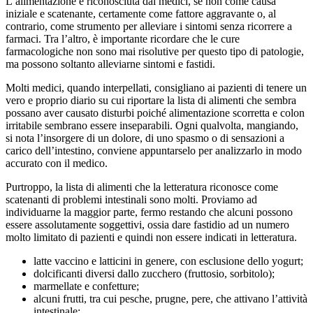
L’alimentazione è riconosciuta dai medici, se non come causa
iniziale e scatenante, certamente come fattore aggravante o, al
contrario, come strumento per alleviare i sintomi senza ricorrere a
farmaci. Tra l’altro, è importante ricordare che le cure
farmacologiche non sono mai risolutive per questo tipo di patologie,
ma possono soltanto alleviarne sintomi e fastidi.
Molti medici, quando interpellati, consigliano ai pazienti di tenere un
vero e proprio diario su cui riportare la lista di alimenti che sembra
possano aver causato disturbi poiché alimentazione scorretta e colon
irritabile sembrano essere inseparabili. Ogni qualvolta, mangiando,
si nota l’insorgere di un dolore, di uno spasmo o di sensazioni a
carico dell’intestino, conviene appuntarselo per analizzarlo in modo
accurato con il medico.
Purtroppo, la lista di alimenti che la letteratura riconosce come
scatenanti di problemi intestinali sono molti. Proviamo ad
individuarne la maggior parte, fermo restando che alcuni possono
essere assolutamente soggettivi, ossia dare fastidio ad un numero
molto limitato di pazienti e quindi non essere indicati in letteratura.
latte vaccino e latticini in genere, con esclusione dello yogurt;
dolcificanti diversi dallo zucchero (fruttosio, sorbitolo);
marmellate e confetture;
alcuni frutti, tra cui pesche, prugne, pere, che attivano l’attività
intestinale;