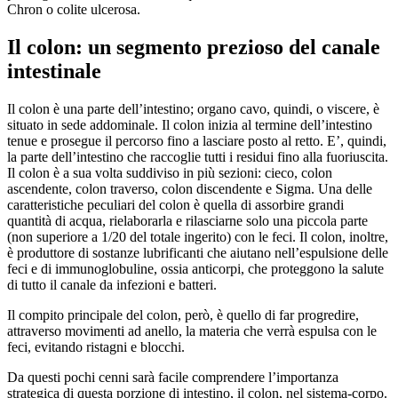
Chron o colite ulcerosa.
Il colon: un segmento prezioso del canale
intestinale
Il colon è una parte dell’intestino; organo cavo, quindi, o viscere, è
situato in sede addominale. Il colon inizia al termine dell’intestino
tenue e prosegue il percorso fino a lasciare posto al retto. E’, quindi,
la parte dell’intestino che raccoglie tutti i residui fino alla fuoriuscita.
Il colon è a sua volta suddiviso in più sezioni: cieco, colon
ascendente, colon traverso, colon discendente e Sigma. Una delle
caratteristiche peculiari del colon è quella di assorbire grandi
quantità di acqua, rielaborarla e rilasciarne solo una piccola parte
(non superiore a 1/20 del totale ingerito) con le feci. Il colon, inoltre,
è produttore di sostanze lubrificanti che aiutano nell’espulsione delle
feci e di immunoglobuline, ossia anticorpi, che proteggono la salute
di tutto il canale da infezioni e batteri.
Il compito principale del colon, però, è quello di far progredire,
attraverso movimenti ad anello, la materia che verrà espulsa con le
feci, evitando ristagni e blocchi.
Da questi pochi cenni sarà facile comprendere l’importanza
strategica di questa porzione di intestino, il colon, nel sistema-corpo.