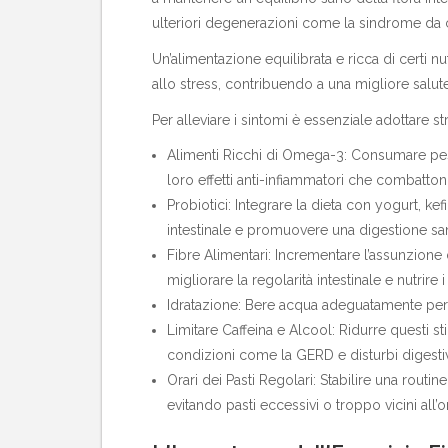
ulteriori degenerazioni come la
sindrome da co
Un’alimentazione equilibrata e ricca di certi n
allo stress, contribuendo a una migliore salute
Per alleviare i sintomi è essenziale adottare st
Alimenti Ricchi di Omega-3: Consumare pesc
loro effetti anti-infiammatori che combatton
Probiotici: Integrare la dieta con yogurt, kef
intestinale e promuovere una digestione sa
Fibre Alimentari: Incrementare l’assunzione d
migliorare la regolarità intestinale e nutrire i
Idratazione: Bere acqua adeguatamente per fa
Limitare Caffeina e Alcool: Ridurre questi st
condizioni come la GERD e disturbi digestiv
Orari dei Pasti Regolari: Stabilire una routi
evitando pasti eccessivi o troppo vicini all’