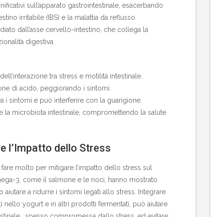
nificativi sull’apparato gastrointestinale, esacerbando
tino irritabile (IBS) e la malattia da reflusso
to dall’asse cervello-intestino, che collega la
ionalità digestiva.
ell’interazione tra stress e motilità intestinale.
ne di acido, peggiorando i sintomi.
 i sintomi e può interferire con la guarigione.
are la microbiota intestinale, compromettendo la salute
e l’Impatto dello Stress
fare molto per mitigare l’impatto dello stress sul
 omega-3, come il salmone e le noci, hanno mostrato
aiutare a ridurre i sintomi legati allo stress. Integrare
ati nello yogurt e in altri prodotti fermentati, può aiutare
estinale , spesso compromessa dallo stress, ed evitare