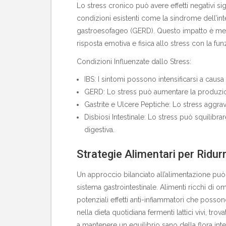
Lo stress cronico può avere effetti negativi sig
condizioni esistenti come la sindrome dell’intes
gastroesofageo (GERD). Questo impatto è media
risposta emotiva e fisica allo stress con la funz
Condizioni Influenzate dallo Stress:
IBS: I sintomi possono intensificarsi a causa d
GERD: Lo stress può aumentare la produzio
Gastrite e Ulcere Peptiche: Lo stress aggrava
Disbiosi Intestinale: Lo stress può squilibr
digestiva.
Strategie Alimentari per Ridurr
Un approccio bilanciato all’alimentazione può 
sistema gastrointestinale. Alimenti ricchi di
potenziali effetti anti-infiammatori che possono 
nella dieta quotidiana fermenti lattici vivi, trov
a mantenere un equilibrio sano della flora int