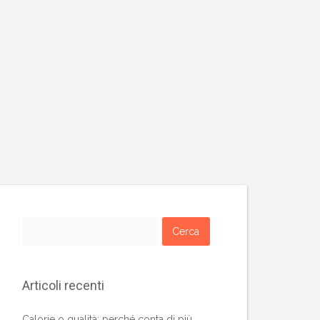
Ricerca
per:
Articoli recenti
Calorie o qualità: perché conta di più