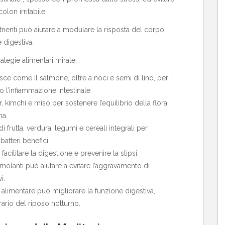
lon irritabile.
utrienti può aiutare a modulare la risposta del corpo
 digestiva.
rategie alimentari mirate:
e come il salmone, oltre a noci e semi di lino, per i
o l’infiammazione intestinale.
ir, kimchi e miso per sostenere l’equilibrio della flora
na.
i frutta, verdura, legumi e cereali integrali per
 batteri benefici.
cilitare la digestione e prevenire la stipsi.
imolanti può aiutare a evitare l’aggravamento di
i.
ne alimentare può migliorare la funzione digestiva,
orario del riposo notturno.