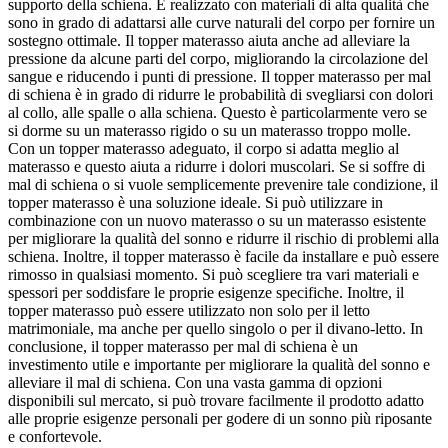
supporto della schiena. È realizzato con materiali di alta qualità che
sono in grado di adattarsi alle curve naturali del corpo per fornire un
sostegno ottimale. Il topper materasso aiuta anche ad alleviare la
pressione da alcune parti del corpo, migliorando la circolazione del
sangue e riducendo i punti di pressione. Il topper materasso per mal
di schiena è in grado di ridurre le probabilità di svegliarsi con dolori
al collo, alle spalle o alla schiena. Questo è particolarmente vero se
si dorme su un materasso rigido o su un materasso troppo molle.
Con un topper materasso adeguato, il corpo si adatta meglio al
materasso e questo aiuta a ridurre i dolori muscolari. Se si soffre di
mal di schiena o si vuole semplicemente prevenire tale condizione, il
topper materasso è una soluzione ideale. Si può utilizzare in
combinazione con un nuovo materasso o su un materasso esistente
per migliorare la qualità del sonno e ridurre il rischio di problemi alla
schiena. Inoltre, il topper materasso è facile da installare e può essere
rimosso in qualsiasi momento. Si può scegliere tra vari materiali e
spessori per soddisfare le proprie esigenze specifiche. Inoltre, il
topper materasso può essere utilizzato non solo per il letto
matrimoniale, ma anche per quello singolo o per il divano-letto. In
conclusione, il topper materasso per mal di schiena è un
investimento utile e importante per migliorare la qualità del sonno e
alleviare il mal di schiena. Con una vasta gamma di opzioni
disponibili sul mercato, si può trovare facilmente il prodotto adatto
alle proprie esigenze personali per godere di un sonno più riposante
e confortevole.