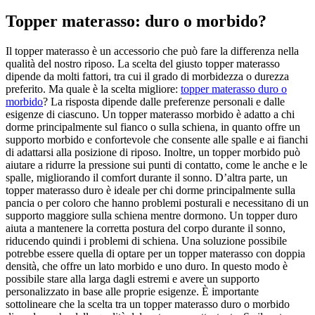
Topper materasso: duro o morbido?
Il topper materasso è un accessorio che può fare la differenza nella
qualità del nostro riposo. La scelta del giusto topper materasso
dipende da molti fattori, tra cui il grado di morbidezza o durezza
preferito. Ma quale è la scelta migliore:
topper materasso duro o
morbido
? La risposta dipende dalle preferenze personali e dalle
esigenze di ciascuno. Un topper materasso morbido è adatto a chi
dorme principalmente sul fianco o sulla schiena, in quanto offre un
supporto morbido e confortevole che consente alle spalle e ai fianchi
di adattarsi alla posizione di riposo. Inoltre, un topper morbido può
aiutare a ridurre la pressione sui punti di contatto, come le anche e le
spalle, migliorando il comfort durante il sonno. D’altra parte, un
topper materasso duro è ideale per chi dorme principalmente sulla
pancia o per coloro che hanno problemi posturali e necessitano di un
supporto maggiore sulla schiena mentre dormono. Un topper duro
aiuta a mantenere la corretta postura del corpo durante il sonno,
riducendo quindi i problemi di schiena. Una soluzione possibile
potrebbe essere quella di optare per un topper materasso con doppia
densità, che offre un lato morbido e uno duro. In questo modo è
possibile stare alla larga dagli estremi e avere un supporto
personalizzato in base alle proprie esigenze. È importante
sottolineare che la scelta tra un topper materasso duro o morbido