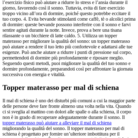
l’esercizio fisico può aiutare a ridurre lo stress e l’ansia durante il
giorno, favorendo così il sonno. Tuttavia, evita di fare esercizio
troppo vicino all’ora di dormire, poiché questo potrebbe eccitare il
tuo corpo. 4. Evita bevande stimolanti come caffè, tè o alcolici prima
di dormire: queste bevande possono interferire con il sonno e farvi
sentire agitati durante la notte. Invece, prova a bere una tisana
rilassante o un bicchiere di latte caldo. 5. Utilizza un topper
materasso per migliorare la qualità del sonno: un topper materasso
può aiutare a rendere il tuo letto più confortevole e adattarsi alle tue
esigenze. Può anche aiutare a ridurre i punti di pressione sul corpo,
permettendoti di dormire più profondamente e riposare meglio.
Seguendo questi metodi, puoi migliorare la qualità del tuo sonno e
dormire profondamente, preparandoti così per affrontare la giornata
successiva con energia e vitalità.
Topper materasso per mal di schiena
Il mal di schiena è uno dei disturbi più comuni a cui la maggior parte
delle persone deve fare fronte almeno una volta nella vita. Quando
ci si sveglia al mattino con dolori alle spalle o alla schiena, il corpo
non è in grado di recuperare adeguatamente durante il sonno. Il
topper materasso può aiutare a alleviare il mal di schiena
migliorando la qualità del sonno. Il topper materasso per mal di
schiena è progettato per fornire un’ulteriore imbottitura per il