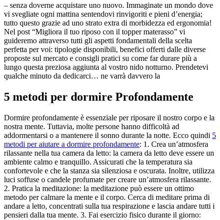
– senza doverne acquistare uno nuovo. Immaginate un mondo dove
vi svegliate ogni mattina sentendovi rinvigoriti e pieni d’energia;
tutto questo grazie ad uno strato extra di morbidezza ed ergonomia!
Nel post “Migliora il tuo riposo con il topper materasso” vi
guideremo attraverso tutti gli aspetti fondamentali della scelta
perfetta per voi: tipologie disponibili, benefici offerti dalle diverse
proposte sul mercato e consigli pratici su come far durare più a
lungo questa preziosa aggiunta al vostro nido notturno. Prendetevi
qualche minuto da dedicarci… ne varrà davvero la
5 metodi per dormire Profondamente
Dormire profondamente è essenziale per riposare il nostro corpo e la
nostra mente. Tuttavia, molte persone hanno difficoltà ad
addormentarsi o a mantenere il sonno durante la notte. Ecco quindi
5
metodi per aiutare a dormire profondamente
: 1. Crea un’atmosfera
rilassante nella tua camera da letto: la camera da letto deve essere un
ambiente calmo e tranquillo. Assicurati che la temperatura sia
confortevole e che la stanza sia silenziosa e oscurata. Inoltre, utilizza
luci soffuse o candele profumate per creare un’atmosfera rilassante.
2. Pratica la meditazione: la meditazione può essere un ottimo
metodo per calmare la mente e il corpo. Cerca di meditare prima di
andare a letto, concentrati sulla tua respirazione e lascia andare tutti i
pensieri dalla tua mente. 3. Fai esercizio fisico durante il giorno: