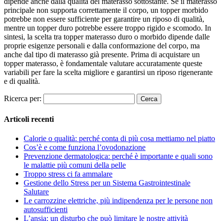
dipende anche dalla qualità del materasso sottostante. Se il materasso
principale non supporta correttamente il corpo, un topper morbido
potrebbe non essere sufficiente per garantire un riposo di qualità,
mentre un topper duro potrebbe essere troppo rigido e scomodo. In
sintesi, la scelta tra topper materasso duro o morbido dipende dalle
proprie esigenze personali e dalla conformazione del corpo, ma
anche dal tipo di materasso già presente. Prima di acquistare un
topper materasso, è fondamentale valutare accuratamente queste
variabili per fare la scelta migliore e garantirsi un riposo rigenerante
e di qualità.
Ricerca per:
Articoli recenti
Calorie o qualità: perché conta di più cosa mettiamo nel piatto
Cos’è e come funziona l’ovodonazione
Prevenzione dermatologica: perché è importante e quali sono
le malattie più comuni della pelle
Troppo stress ci fa ammalare
Gestione dello Stress per un Sistema Gastrointestinale
Salutare
Le carrozzine elettriche, più indipendenza per le persone non
autosufficienti
L’ansia: un disturbo che può limitare le nostre attività