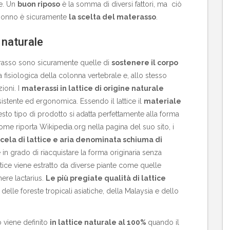
te. Un
buon riposo
è la somma di diversi fattori, ma ciò
 sonno è sicuramente
la scelta del materasso
.
e naturale
erasso sono sicuramente quelle di
sostenere il corpo
isiologica della colonna vertebrale e, allo stesso
zioni. I
materassi in lattice di origine naturale
istente ed ergonomica. Essendo il lattice il
materiale
sto tipo di prodotto si adatta perfettamente alla forma
me riporta Wikipedia.org nella pagina del suo sito, i
cela di lattice e aria denominata schiuma di
in grado di riacquistare la forma originaria senza
ttice viene estratto da diverse piante come quelle
ere lactarius.
Le più pregiate qualità di lattice
s
delle foreste tropicali asiatiche, della Malaysia e dello
o viene definito
in lattice naturale al 100%
quando il