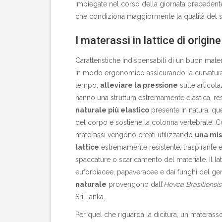
impiegate nel corso della giornata preceden
che condiziona maggiormente la qualità del
I materassi in lattice di origin
Caratteristiche indispensabili di un buon mat
in modo ergonomico assicurando la curvatura f
tempo,
alleviare la pressione
sulle articola
hanno una struttura estremamente elastica, res
naturale più elastico
presente in natura, que
del corpo e sostiene la colonna vertebrale. Co
materassi vengono creati utilizzando
una mis
lattice
estremamente resistente, traspirante e 
spaccature o scaricamento del materiale. Il la
euforbiacee, papaveracee e dai funghi del gen
naturale
provengono dall’
Hevea Brasiliensi
Sri Lanka.
Per quel che riguarda la dicitura, un materass