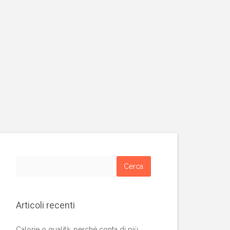
Ricerca
per:
Articoli recenti
Calorie o qualità: perché conta di più