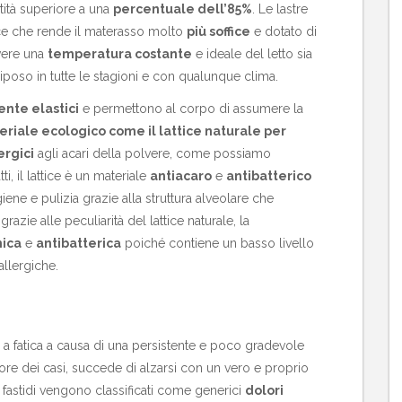
antità superiore a una
percentuale dell’85%
. Le lastre
ce che rende il materasso molto
più soffice
e dotato di
avere una
temperatura costante
e ideale del letto sia
iposo in tutte le stagioni e con qualunque clima.
nte elastici
e permettono al corpo di assumere la
riale ecologico come il lattice naturale per
ergici
agli acari della polvere, come possiamo
ti, il lattice è un materiale
antiacaro
e
antibatterico
iene e pulizia grazie alla struttura alveolare che
razie alle peculiarità del lattice naturale, la
nica
e
antibatterica
poiché contiene un basso livello
llergiche.
 a fatica a causa di una persistente e poco gradevole
ore dei casi, succede di alzarsi con un vero e proprio
i fastidi vengono classificati come generici
dolori