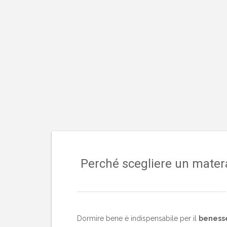
Salta
al
contenuto
Perché scegliere un materas
Dormire bene è indispensabile per il
benesse