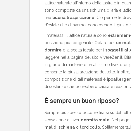
lattice naturale all’interno della lastra è in qu
sono composte da una schiuma di aria e latti
una
buona traspirazione
. Ciò permette di 
d’estate che d’inverno, concedendo il giusto r
I materassi il lattice naturale sono
estremame
posizione più congeniale. Optare per
un mate
dormire
è la scelta ideale per i
soggetti all
leggere nella pagina del sito VivereZen.it. Difat
in grado di mantenere un altissimo livello di ig
consente la giusta areazione del letto. Inoltre, g
composizione di tali materassi è
ipoallerge
di sostanze che potrebbero causare reazioni a
È sempre un buon riposo?
Sempre più spesso occorre tirarsi su dal letto
sensazione di aver
dormito male
. Nel peggi
mal di schiena
o
torcicollo
. Solitamente tal