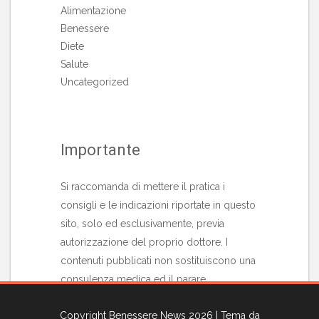
Alimentazione
Benessere
Diete
Salute
Uncategorized
Importante
Si raccomanda di mettere il pratica i
consigli e le indicazioni riportate in questo
sito, solo ed esclusivamente, previa
autorizzazione del proprio dottore. I
contenuti pubblicati non sostituiscono una
consulenza medica ed il parare
professionale di uno specialista in materia.
Copyright Benessere News 2026
| Tema da