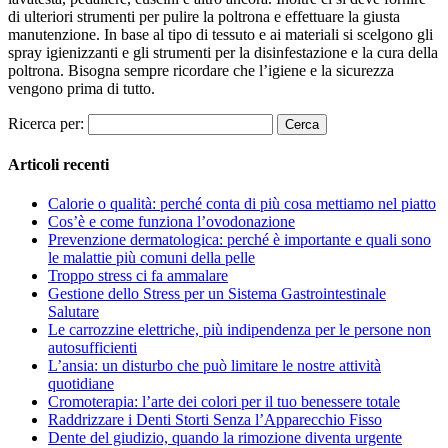
di ulteriori strumenti per pulire la poltrona e effettuare la giusta
manutenzione. In base al tipo di tessuto e ai materiali si scelgono gli
spray igienizzanti e gli strumenti per la disinfestazione e la cura della
poltrona. Bisogna sempre ricordare che l’igiene e la sicurezza
vengono prima di tutto.
Ricerca per:
Articoli recenti
Calorie o qualità: perché conta di più cosa mettiamo nel piatto
Cos’è e come funziona l’ovodonazione
Prevenzione dermatologica: perché è importante e quali sono
le malattie più comuni della pelle
Troppo stress ci fa ammalare
Gestione dello Stress per un Sistema Gastrointestinale
Salutare
Le carrozzine elettriche, più indipendenza per le persone non
autosufficienti
L’ansia: un disturbo che può limitare le nostre attività
quotidiane
Cromoterapia: l’arte dei colori per il tuo benessere totale
Raddrizzare i Denti Storti Senza l’Apparecchio Fisso
Dente del giudizio, quando la rimozione diventa urgente