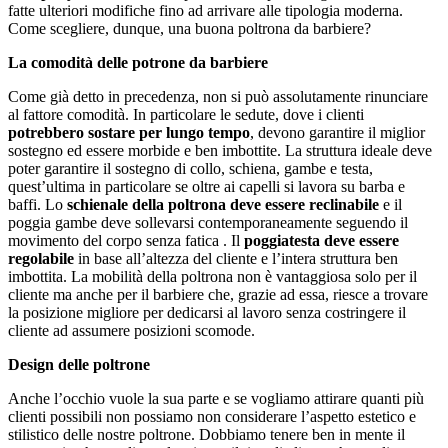
fatte ulteriori modifiche fino ad arrivare alle tipologia moderna.
Come scegliere, dunque, una buona poltrona da barbiere?
La comodità delle potrone da barbiere
Come già detto in precedenza, non si può assolutamente rinunciare
al fattore comodità. In particolare le sedute, dove i clienti
potrebbero sostare per lungo tempo
, devono garantire il miglior
sostegno ed essere morbide e ben imbottite. La struttura ideale deve
poter garantire il sostegno di collo, schiena, gambe e testa,
quest’ultima in particolare se oltre ai capelli si lavora su barba e
baffi. Lo
schienale della poltrona deve essere reclinabile
e il
poggia gambe deve sollevarsi contemporaneamente seguendo il
movimento del corpo senza fatica . Il
poggiatesta deve essere
regolabile
in base all’altezza del cliente e l’intera struttura ben
imbottita. La mobilità della poltrona non è vantaggiosa solo per il
cliente ma anche per il barbiere che, grazie ad essa, riesce a trovare
la posizione migliore per dedicarsi al lavoro senza costringere il
cliente ad assumere posizioni scomode.
Design delle poltrone
Anche l’occhio vuole la sua parte e se vogliamo attirare quanti più
clienti possibili non possiamo non considerare l’aspetto estetico e
stilistico delle nostre poltrone. Dobbiamo tenere ben in mente il