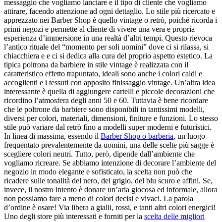
messaggio che vogliamo lanciare e il tipo di cliente che vogliamo
attirare, facendo attenzione ad ogni dettaglio. Lo stile più ricercato e
apprezzato nei Barber Shop è quello vintage o retrò, poiché ricorda i
primi negozi e permette al cliente di vivere una vera e propria
esperienza d’immersione in una realtà d’altri tempi. Questo rievoca
l’antico rituale del “momento per soli uomini” dove ci si rilassa, si
chiacchiera e e ci si dedica alla cura del proprio aspetto estetico. La
tipica poltrona da barbiere in stile vintage è realizzata con il
caratteristico effetto trapuntato, ideali sono anche i colori caldi e
accoglienti e i tessuti con apposito finissaggio vintage. Un’altra idea
interessante è quella di aggiungere cartelli e piccole decorazioni che
ricordino l’atmosfera degli anni 50 e 60. Tuttavia è bene ricordare
che le poltrone da barbiere sono disponibili in tantissimi modelli,
diversi per colori, materiali, dimensioni, finiture e funzioni. Lo stesso
stile può variare dal retrò fino a modelli super moderni e futuristici.
In linea di massima, essendo il
Barber Shop o barberia
, un luogo
frequentato prevalentemente da uomini, una delle scelte più sagge è
scegliere colori neutri. Tutto, però, dipende dall’ambiente che
vogliamo ricreare. Se abbiamo intenzione di decorare l’ambiente del
negozio in modo elegante e sofisticato, la scelta non può che
ricadere sulle tonalità del nero, del grigio, del blu scuro e affini. Se,
invece, il nostro intento è donare un’aria giocosa ed informale, allora
non possiamo fare a meno di colori decisi e vivaci. La parola
d’ordine è osare! Via libera a gialli, rossi, e tanti altri colori energici!
Uno degli store più interessati e forniti per la
scelta delle migliori