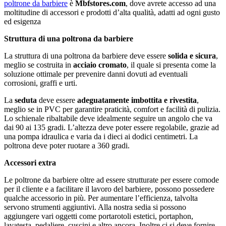
poltrone da barbiere
è
Mbfstores.com
, dove avrete accesso ad una
moltitudine di accessori e prodotti d’alta qualità, adatti ad ogni gusto
ed esigenza
Struttura di una poltrona da barbiere
La struttura di una poltrona da barbiere deve essere
solida e sicura
,
meglio se costruita in
acciaio cromato
, il quale si presenta come la
soluzione ottimale per prevenire danni dovuti ad eventuali
corrosioni, graffi e urti.
La
seduta
deve essere
adeguatamente imbottita e rivestita
,
meglio se in PVC per garantire praticità, comfort e facilità di pulizia.
Lo schienale ribaltabile deve idealmente seguire un angolo che va
dai 90 ai 135 gradi. L’altezza deve poter essere regolabile, grazie ad
una pompa idraulica e varia da i dieci ai dodici centimetri. La
poltrona deve poter ruotare a 360 gradi.
Accessori extra
Le poltrone da barbiere oltre ad essere strutturate per essere comode
per il cliente e a facilitare il lavoro del barbiere, possono possedere
qualche accessorio in più. Per aumentare l’efficienza, talvolta
servono strumenti aggiuntivi. Alla nostra sedia si possono
aggiungere vari oggetti come portarotoli estetici, portaphon,
lavatesta, pedaliere, cuscini e altro ancora. Inoltre ci si deve fornire